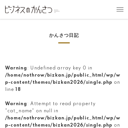
かんさつ日記
Warning
: Undefined array key 0 in
/home/nothrow/bizkan.jp/public_html/wp/w
p-content/themes/bizkan2026/single.php
on
line
18
Warning
: Attempt to read property
"cat_name" on null in
/home/nothrow/bizkan.jp/public_html/wp/w
p-content/themes/bizkan2026/single.php
on