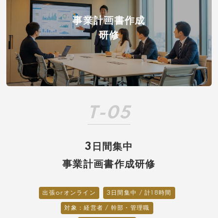
事業計画書作成
研修
T-05
3日間集中
事業計画書作成研修
出張orオンライン
3日間集中 / 計18時間
対象：経営者 / 幹部・管理職