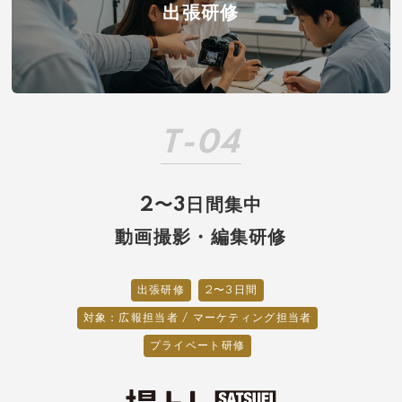
出張研修
T-04
2〜3日間集中
動画撮影・編集研修
出張研修
2〜3日間
対象：広報担当者 / マーケティング担当者
プライベート研修