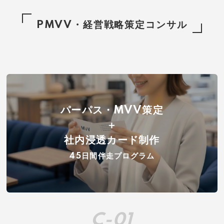
PMVV・経営戦略策定コンサル
パーパス・MVV策定
＋
社内浸透カード制作
45日間伴走プログラム
C-01