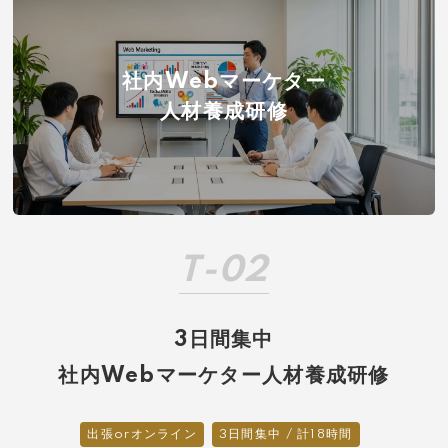
社内Webマーケター
人材養成研修
T-02
3日間集中
社内Webマーケター人材養成研修
出張orオンライン
3日間集中 / 計18時間