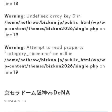
line
18
Warning
: Undefined array key 0 in
/home/nothrow/bizkan.jp/public_html/wp/w
p-content/themes/bizkan2026/single.php
on
line
19
Warning
: Attempt to read property
"category_nicename" on null in
/home/nothrow/bizkan.jp/public_html/wp/w
p-content/themes/bizkan2026/single.php
on
line
19
京セラドーム阪神vsDeNA
2024.4.12 Fri