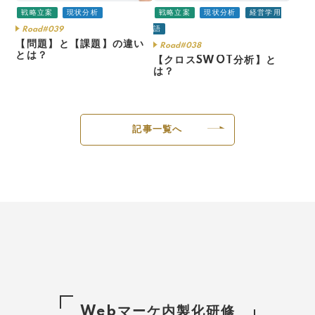
戦略立案
現状分析
戦略立案
現状分析
経営学用
語
Road#039
【問題】と【課題】の違い
Road#038
とは？
【クロスSWOT分析】と
は？
記事一覧へ
Webマーケ内製化研修