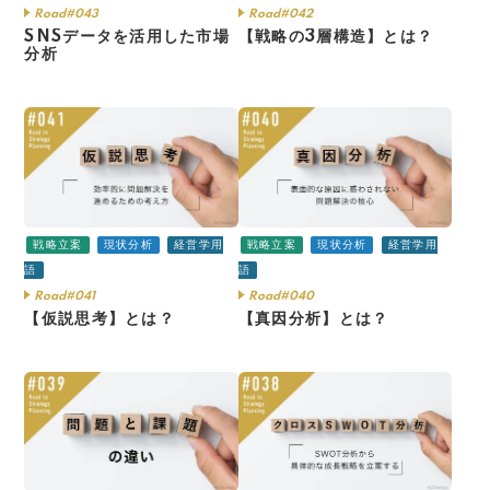
Road#043
Road#042
SNSデータを活用した市場
【戦略の3層構造】とは？
分析
戦略立案
現状分析
経営学用
戦略立案
現状分析
経営学用
語
語
Road#041
Road#040
【仮説思考】とは？
【真因分析】とは？