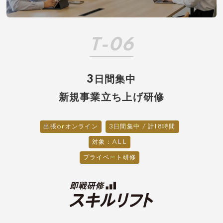
T-06
3日間集中
新規事業立ち上げ研修
出張orオンライン
3日間集中 / 計18時間
対象：ALL
プライベート研修