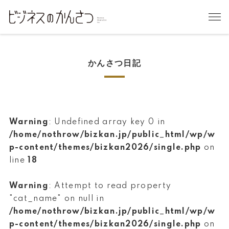
かんさつ日記
Warning
: Undefined array key 0 in
/home/nothrow/bizkan.jp/public_html/wp/w
p-content/themes/bizkan2026/single.php
on
line
18
Warning
: Attempt to read property
"cat_name" on null in
/home/nothrow/bizkan.jp/public_html/wp/w
p-content/themes/bizkan2026/single.php
on