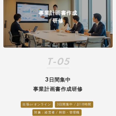
事業計画書作成
研修
T-05
3日間集中
事業計画書作成研修
出張orオンライン
3日間集中 / 計18時間
対象：経営者 / 幹部・管理職