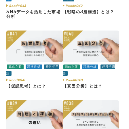
Road#043
Road#042
SNSデータを活用した市場
【戦略の3層構造】とは？
分析
戦略立案
現状分析
経営学用
戦略立案
現状分析
経営学用
語
語
Road#041
Road#040
【仮説思考】とは？
【真因分析】とは？