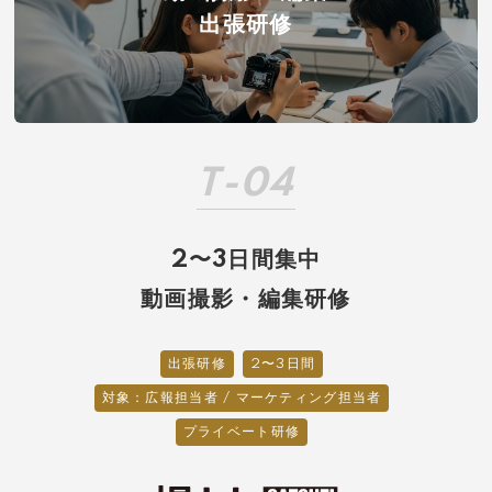
出張研修
T-04
2〜3日間集中
動画撮影・編集研修
出張研修
2〜3日間
対象：広報担当者 / マーケティング担当者
プライベート研修