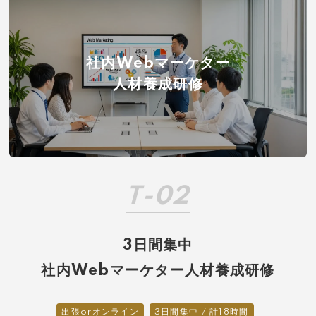
社内Webマーケター
人材養成研修
T-02
3日間集中
社内Webマーケター人材養成研修
出張orオンライン
3日間集中 / 計18時間