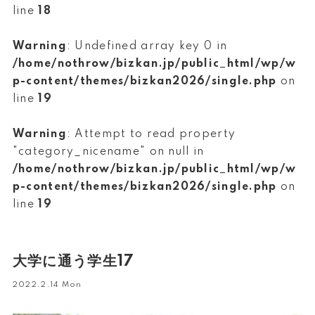
line
18
Warning
: Undefined array key 0 in
/home/nothrow/bizkan.jp/public_html/wp/w
p-content/themes/bizkan2026/single.php
on
line
19
Warning
: Attempt to read property
"category_nicename" on null in
/home/nothrow/bizkan.jp/public_html/wp/w
p-content/themes/bizkan2026/single.php
on
line
19
大学に通う学生17
2022.2.14 Mon