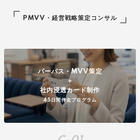
PMVV・経営戦略策定コンサル
パーパス・MVV策定
＋
社内浸透カード制作
45日間伴走プログラム