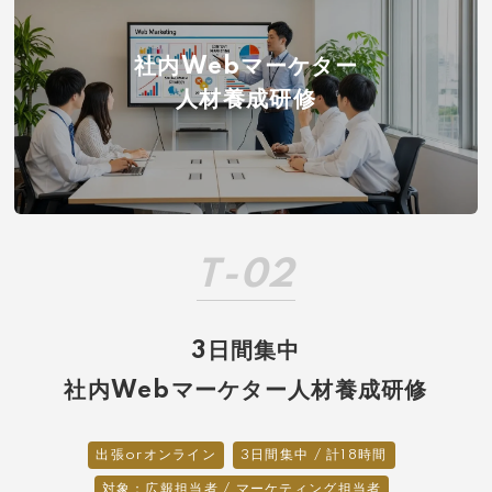
社内Webマーケター
人材養成研修
T-02
3日間集中
社内Webマーケター人材養成研修
出張orオンライン
3日間集中 / 計18時間
対象：広報担当者 / マーケティング担当者