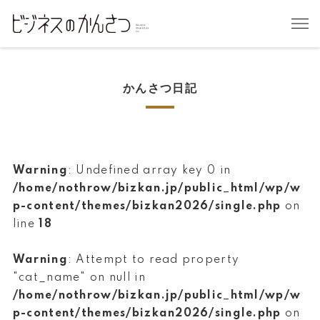
かんさつ日記
Warning
: Undefined array key 0 in
/home/nothrow/bizkan.jp/public_html/wp/w
p-content/themes/bizkan2026/single.php
on
line
18
Warning
: Attempt to read property
"cat_name" on null in
/home/nothrow/bizkan.jp/public_html/wp/w
p-content/themes/bizkan2026/single.php
on