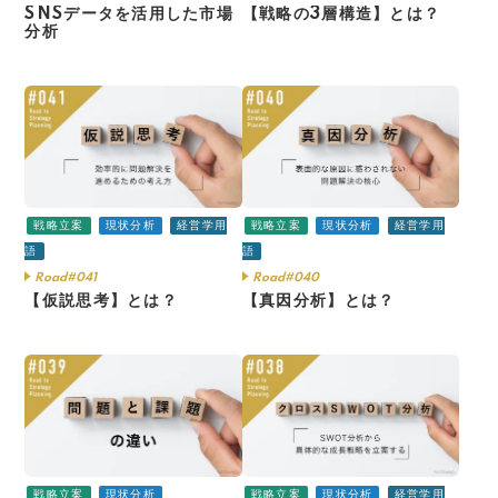
SNSデータを活用した市場
【戦略の3層構造】とは？
分析
戦略立案
現状分析
経営学用
戦略立案
現状分析
経営学用
語
語
Road#041
Road#040
【仮説思考】とは？
【真因分析】とは？
戦略立案
現状分析
戦略立案
現状分析
経営学用