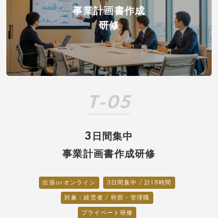
事業計画書作成
研修
T-05
3日間集中
事業計画書作成研修
出張orオンライン
3日間集中 / 計18時間
対象：経営者 / 幹部・管理職
プライベート研修