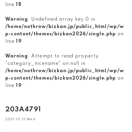
line
18
Warning
: Undefined array key 0 in
/home/nothrow/bizkan.jp/public_html/wp/w
p-content/themes/bizkan2026/single.php
on
line
19
Warning
: Attempt to read property
"category_nicename" on null in
/home/nothrow/bizkan.jp/public_html/wp/w
p-content/themes/bizkan2026/single.php
on
line
19
203A4791
2021.10.13 Wed