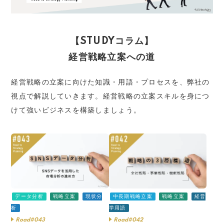
【STUDYコラム】
経営戦略立案への道
経営戦略の立案に向けた知識・用語・プロセスを、弊社の
視点で解説していきます。経営戦略の立案スキルを身につ
けて強いビジネスを構築しましょう。
データ分析
戦略立案
現状分
中長期戦略立案
戦略立案
経営
析
学用語
Road#043
Road#042