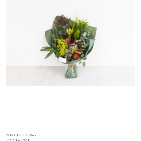
---
2021.10.13 Wed
『203A4791』