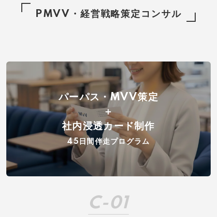
PMVV・経営戦略策定コンサル
パーパス・MVV策定
＋
社内浸透カード制作
45日間伴走プログラム
C-01