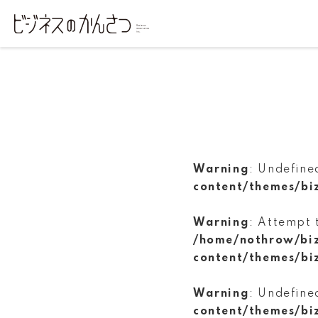
Warning
: Undefine
content/themes/bi
Warning
: Attempt 
/home/nothrow/bi
content/themes/bi
Warning
: Undefine
content/themes/bi