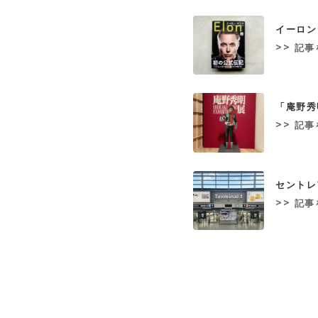
イーロン
>> 記
「庵野秀
>> 記
セントレ
>> 記