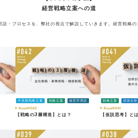
経営戦略立案への道
用語・プロセスを、弊社の視点で解説していきます。経営戦略の
中長期戦略立案
戦略立案
経営学用語
戦略立案
現状分析
Road#042
Road#041
【戦略の3層構造】とは？
【仮説思考】と