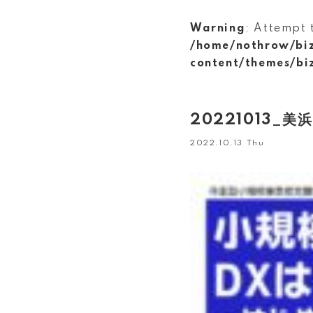
Warning
: Attempt 
/home/nothrow/bi
content/themes/bi
20221013_
2022.10.13 Thu