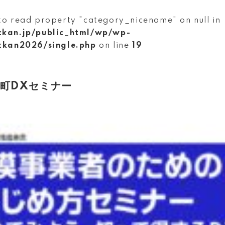
to read property "category_nicename" on null in
zkan.jp/public_html/wp/wp-
zkan2026/single.php
on line
19
美浜町DXセミナー