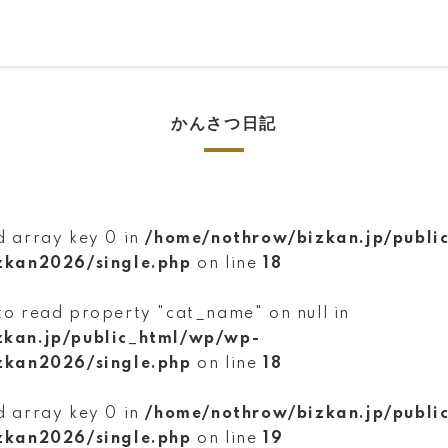
かんさつ日記
d array key 0 in
/home/nothrow/bizkan.jp/publi
zkan2026/single.php
on line
18
to read property "cat_name" on null in
zkan.jp/public_html/wp/wp-
zkan2026/single.php
on line
18
d array key 0 in
/home/nothrow/bizkan.jp/publi
zkan2026/single.php
on line
19