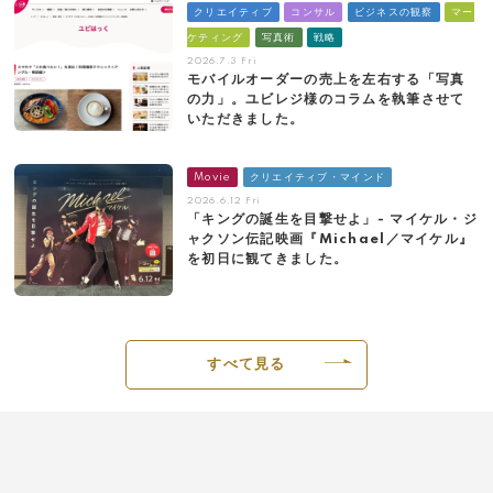
クリエイティブ
コンサル
ビジネスの観察
マー
ケティング
写真術
戦略
2026.7.3 Fri
モバイルオーダーの売上を左右する「写真
の力」。ユビレジ様のコラムを執筆させて
いただきました。
Movie
クリエイティブ・マインド
2026.6.12 Fri
「キングの誕生を目撃せよ」- マイケル・ジ
ャクソン伝記映画『Michael／マイケル』
を初日に観てきました。
すべて見る