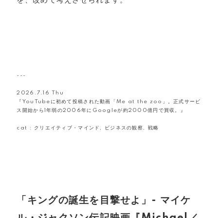
を、改めて考えさせられます。
---
2026.7.16 Thu
『YouTubeに初めて投稿された動画「Me at the zoo」。正式サービ
ス開始から1年弱の2006年にGoogleが約2000億円で買収。』
cat :
クリエイティブ・マインド
,
ビジネスの観察
,
戦略
「キングの誕生を目撃せよ」- マイケ
ル・ジャクソン伝記映画『Michael／